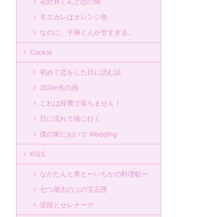
花野井くんと恋の病
モエカレはオレンジ色
なのに、千輝くんが甘すぎる。
Cookie
初めて恋をした日に読む話
200m先の熱
これは経費で落ちません！
日に流れて橋に行く
僕の家においで Wedding
KISS
ながたんと青とーいちかの料理帖ー
七つ屋志のぶの宝石匣
涙雨とセレナーデ