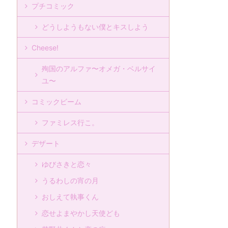
プチコミック
どうしようもない僕とキスしよう
Cheese!
殉国のアルファ〜オメガ・ベルサイ
ユ〜
コミックビーム
ファミレス行こ。
デザート
ゆびさきと恋々
うるわしの宵の月
おしえて執事くん
恋せよまやかし天使ども