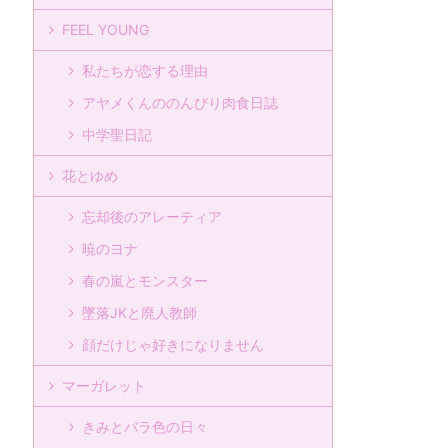
FEEL YOUNG
私たちが恋する理由
アヤメくんののんびり肉食日誌
中学聖日記
花とゆめ
忘却後のアレーティア
暁のヨナ
春の嵐とモンスター
墜落JKと廃人教師
顔だけじゃ好きになりません
マーガレット
きみとバラ色の日々