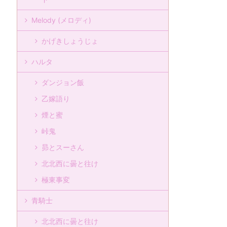
Melody (メロディ)
かげきしょうじょ
ハルタ
ダンジョン飯
乙嫁語り
煙と蜜
峠鬼
昴とスーさん
北北西に曇と往け
極東事変
青騎士
北北西に曇と往け