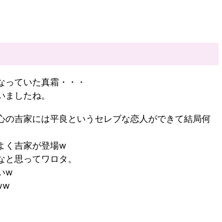
なっていた真霜・・・
いましたね。
心の吉家には平良というセレブな恋人ができて結局何
よく吉家が登場w
なと思ってワロタ。
いw
ww