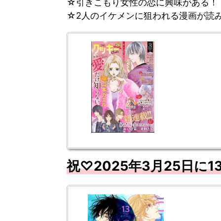
☆引きこもり女性の恋に興味がある！
☆2人のイケメンに狙われる漫画が読
祝♡2025
年3
月25
日に1