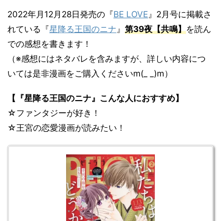
2022年月12月28日発売の『
BE LOVE
』2月号に掲載さ
れている『
星降る王国のニナ
』
第39
夜
【共鳴
】
を読ん
での感想を書きます！
（※感想にはネタバレを含みますが、詳しい内容につ
いては是非漫画をご購入くださいm(_ _)m）
【『星降る王国のニナ』こんな人におすすめ】
☆ファンタジーが好き！
☆王宮の恋愛漫画が読みたい！