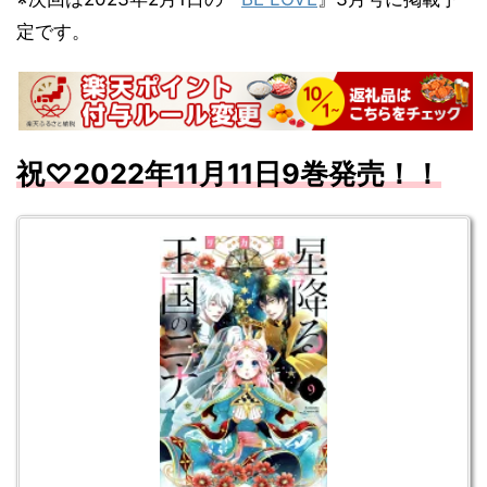
定です。
祝♡
2022
年11
月
11
日9
巻発売！！