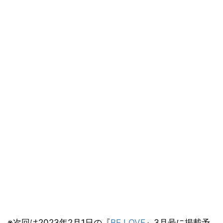
※次回は2023年2月1日の『
BE LOVE
』3月号に掲載予