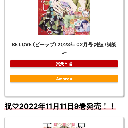
BE LOVE (ビーラブ) 2023年 02月号 雑誌 /講談
社
楽天市場
Amazon
祝♡
2022
年11
月
11
日9
巻発売！！