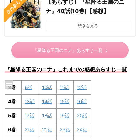
次のあらすじ
【あらすじ】『星降る王国のニ
ナ』40話(10巻)【感想】
続きを見る
『星降る王国のニナ』あらすじ一覧
『星降る王国のニナ』これまでの感想あらすじ一覧
3巻
9話
10話
11話
12話
4巻
13話
14話
15話
16話
5巻
17話
18話
19話
20話
6巻
21話
22話
23話
24話