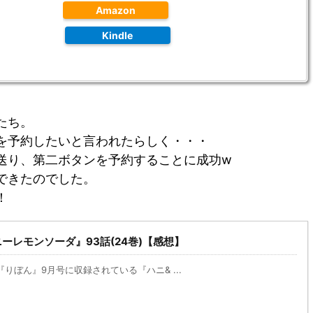
Amazon
Kindle
たち。
を予約したいと言われたらしく・・・
送り、第二ボタンを予約することに成功w
できたのでした。
！
ーレモンソーダ』93話(24巻)【感想】
『りぼん』9月号に収録されている『ハニ& ...