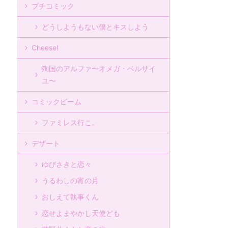
プチコミック
どうしようもない僕とキスしよう
Cheese!
殉国のアルファ〜オメガ・ベルサイ
ユ〜
コミックビーム
ファミレス行こ。
デザート
ゆびさきと恋々
うるわしの宵の月
おしえて執事くん
恋せよまやかし天使ども