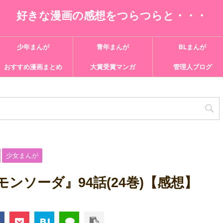
好きな漫画の感想をつらつらと・・・
少年まんが
青年まんが
BLまんが
おすすめ漫画まとめ
大賞受賞マンガ
管理人ブログ
少女まんが
ンソーダ』94話(24巻)【感想】