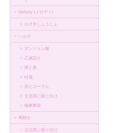
Melody (メロディ)
かげきしょうじょ
ハルタ
ダンジョン飯
乙嫁語り
煙と蜜
峠鬼
昴とスーさん
北北西に曇と往け
極東事変
青騎士
北北西に曇と往け