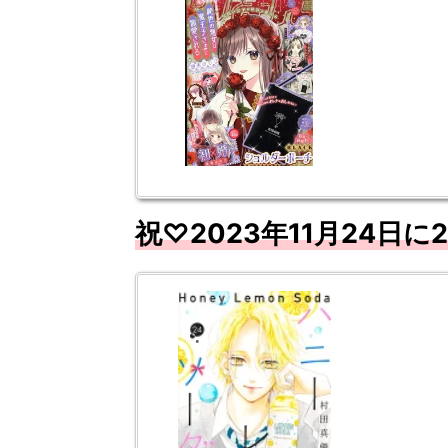
祝♡
2023
年11
月
24
日に2