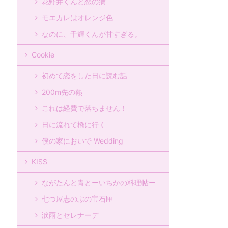
花野井くんと恋の病
モエカレはオレンジ色
なのに、千輝くんが甘すぎる。
Cookie
初めて恋をした日に読む話
200m先の熱
これは経費で落ちません！
日に流れて橋に行く
僕の家においで Wedding
KISS
ながたんと青とーいちかの料理帖ー
七つ屋志のぶの宝石匣
涙雨とセレナーデ