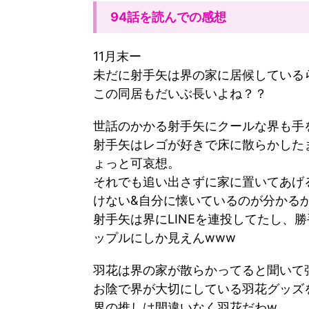
94話を読んでの感想
11
月末ー
未だに射手矢は界の家に居候している
この同居もだいぶ長いよね？？
世話のかかる射手矢にクールな界も手
射手矢はレゴが好きで床に散らかした
ょっと可哀想。
それでも追い出さずに家に置いてあげ
けない
&
自分に懐いているのが分かる
射手矢は界に
LINEを
連投してたし、勝
ップルにしか見えん
www
羽花は界の家が散らかってると聞いて
お陰で界が大切にしている羽花グッズ
界の推しは間違いなく羽花だわ
w