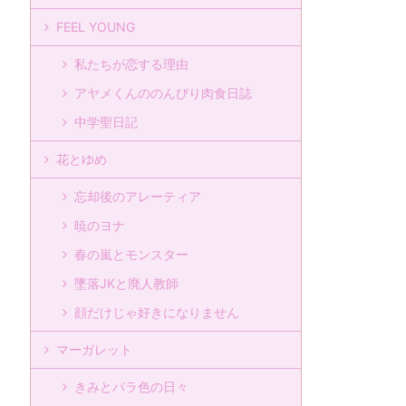
FEEL YOUNG
私たちが恋する理由
アヤメくんののんびり肉食日誌
中学聖日記
花とゆめ
忘却後のアレーティア
暁のヨナ
春の嵐とモンスター
墜落JKと廃人教師
顔だけじゃ好きになりません
マーガレット
きみとバラ色の日々