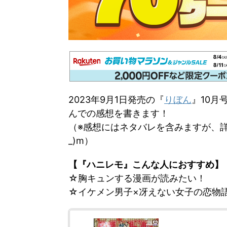
2023年9月1日発売の『
りぼん
』10月
んでの感想を書きます！
（※感想にはネタバレを含みますが、詳
_)m）
【『ハニレモ』こんな人におすすめ】
☆胸キュンする漫画が読みたい！
☆イケメン男子×冴えない女子の恋物