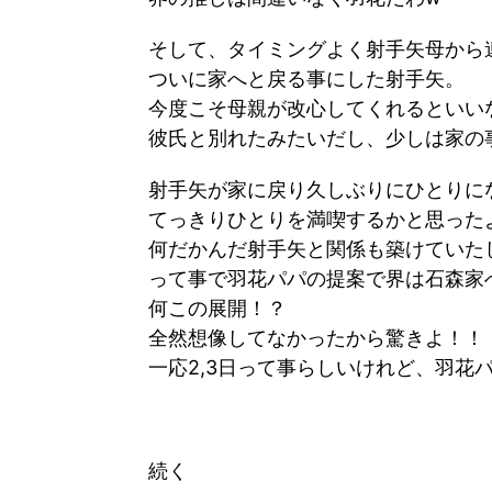
そして、タイミングよく射手矢母から
ついに家へと戻る事にした射手矢。
今度こそ母親が改心してくれるといい
彼氏と別れたみたいだし、少しは家の
射手矢が家に戻り久しぶりにひとりに
てっきりひとりを満喫するかと思った
何だかんだ射手矢と関係も築けていた
って事で羽花パパの提案で界は石森家
何この展開！？
全然想像してなかったから驚きよ！！
一応
2,3
日って事らしいけれど、羽花
続く