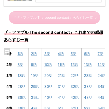
『ザ・ファブル The second contact』あらすじ一覧
ザ・ファブル The second contact』これまでの感想
あらすじ一覧
1巻
1話
2話
3話
4話
5話
6話
7話
2巻
8話
9話
10話
11話
12話
13話
14話
3巻
18話
19話
20話
21話
22話
23話
24話
4巻
28話
29話
30話
31話
32話
33話
34話
5巻
38話
39話
40話
41話
42話
43話
44話
6巻
48話
49話
50話
51話
52話
53話
54話