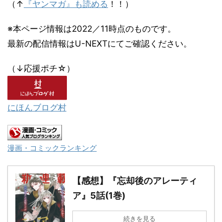
（↑
『ヤンマガ』も読める
！！）
※本ページ情報は2022／11時点のものです。
最新の配信情報はU-NEXTにてご確認ください。
（↓応援ポチ☆）
にほんブログ村
漫画・コミックランキング
【感想】『忘却後のアレーティ
ア』5話(1巻)
続きを見る