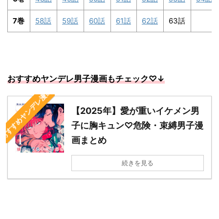
7巻
58話
59話
60話
61話
62話
63話
おすすめヤンデレ男子漫画もチェック
♡↓
“おすすめヤンデレ漫画”
【2025年】愛が重いイケメン男
子に胸キュン♡危険・束縛男子漫
画まとめ
続きを見る