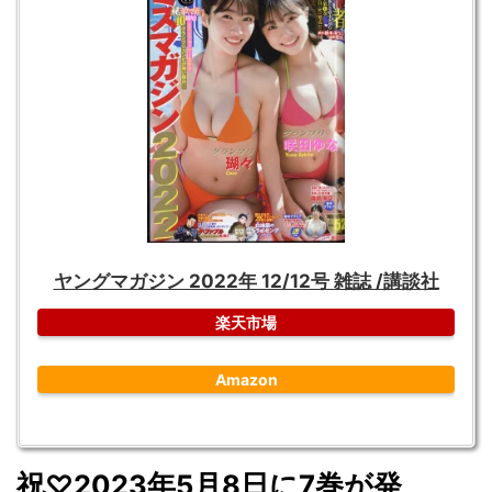
ヤングマガジン 2022年 12/12号 雑誌 /講談社
楽天市場
Amazon
祝
♡2023
年5
月8
日に7
巻が発