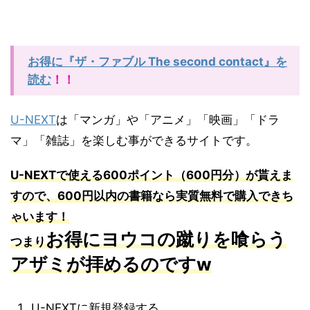
お得に『ザ・ファブル The second contact』を
読む
！！
U-NEXT
は「マンガ」や「アニメ」「映画」「ドラ
マ」「雑誌」を楽しむ事ができるサイトです。
U-NEXT
で使える
600
ポイント（
600
円分）が貰えま
すので、
600
円以内の書籍なら実質無料で購入できち
ゃいます！
お得にヨウコの蹴りを喰らう
つまり
アザミが拝めるのですw
U-NEXTに新規登録する