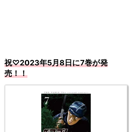
祝
♡2023
年5
月8
日に7
巻が発
売！！